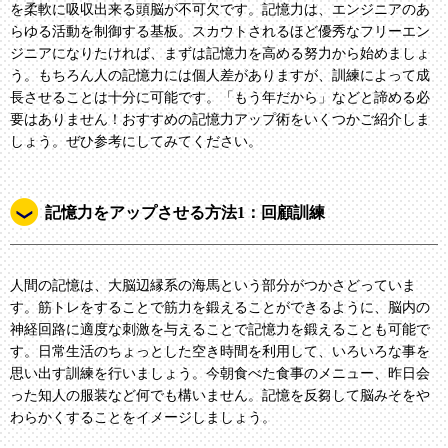
を柔軟に吸収出来る頭脳が不可欠です。記憶力は、エンジニアのあ
らゆる活動を制御する基板。スカウトされるほど優秀なフリーエン
ジニアになりたければ、まずは記憶力を高める努力から始めましょ
う。もちろん人の記憶力には個人差がありますが、訓練によって成
長させることは十分に可能です。「もう年だから」などと諦める必
要はありません！おすすめの記憶力アップ術をいくつかご紹介しま
しょう。ぜひ参考にしてみてください。
記憶力をアップさせる方法1：回顧訓練
人間の記憶は、大脳辺縁系の海馬という部分がつかさどっていま
す。筋トレをすることで筋力を鍛えることができるように、脳内の
神経回路に適度な刺激を与えることで記憶力を鍛えることも可能で
す。日常生活のちょっとした空き時間を利用して、いろいろな事を
思い出す訓練を行いましょう。今朝食べた食事のメニュー、昨日会
った知人の服装など何でも構いません。記憶を反芻して脳みそをや
わらかくすることをイメージしましょう。